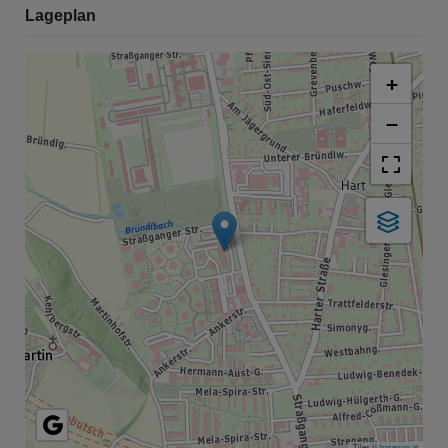
Lageplan
+
−
Tiles ©
basemap.at