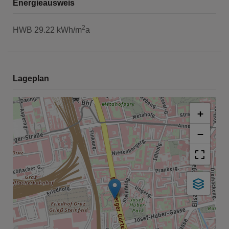
Energieausweis
2
HWB
29.22 kWh/m
a
Lageplan
+
−