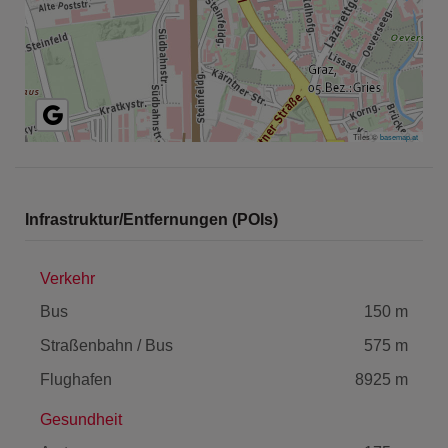
Tiles ©
basemap.at
Infrastruktur/Entfernungen (POIs)
Verkehr
Bus
150 m
Straßenbahn / Bus
575 m
Flughafen
8925 m
Gesundheit